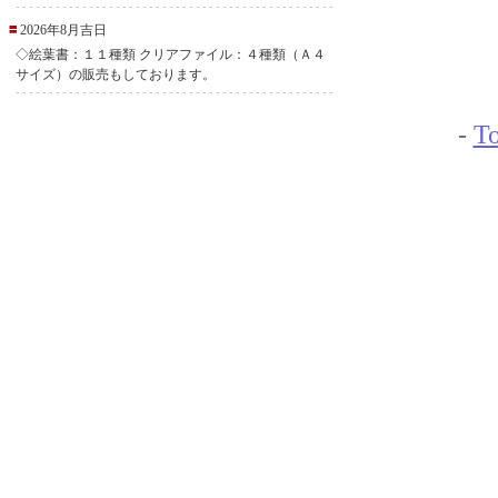
2026年8月吉日
◇絵葉書：１１種類 クリアファイル：４種類（Ａ４
サイズ）の販売もしております。
-
To