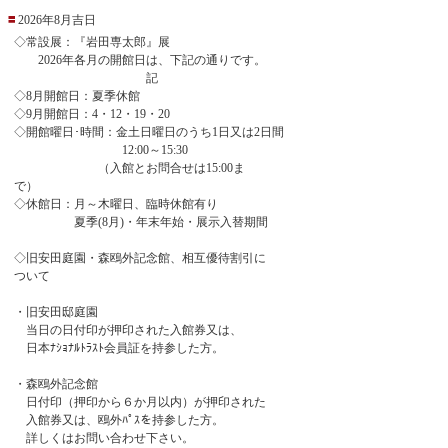
2026年8月吉日
◇常設展：『岩田専太郎』展
2026年各月の開館日は、下記の通りです。
記
◇8月開館日：夏季休館
◇9月開館日：4・12・19・20
◇開館曜日･時間：金土日曜日のうち1日又は2日間
12:00～15:30
（入館とお問合せは15:00ま
で）
◇休館日：月～木曜日、臨時休館有り
夏季(8月)・年末年始・展示入替期間
◇旧安田庭園・森鴎外記念館、相互優待割引に
ついて
・旧安田邸庭園
当日の日付印が押印された入館券又は、
日本ﾅｼｮﾅﾙﾄﾗｽﾄ会員証を持参した方。
・森鴎外記念館
日付印（押印から６か月以内）が押印された
入館券又は、鴎外ﾊﾟｽを持参した方。
詳しくはお問い合わせ下さい。